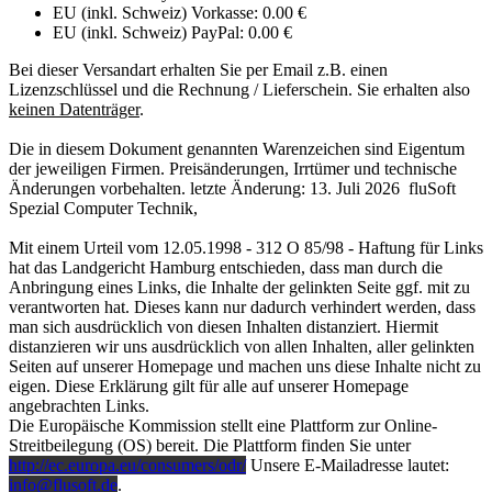
EU (inkl. Schweiz) Vorkasse: 0.00 €
EU (inkl. Schweiz) PayPal: 0.00 €
Bei dieser Versandart erhalten Sie per Email z.B. einen
Lizenzschlüssel und die Rechnung / Lieferschein. Sie erhalten also
keinen Datenträger
.
Die in diesem Dokument genannten Warenzeichen sind Eigentum
der jeweiligen Firmen. Preisänderungen, Irrtümer und technische
Änderungen vorbehalten. letzte Änderung: 13. Juli 2026
fluSoft
Spezial Computer Technik
,
Mit einem Urteil vom 12.05.1998 - 312 O 85/98 - Haftung für Links
hat das Landgericht Hamburg entschieden, dass man durch die
Anbringung eines Links, die Inhalte der gelinkten Seite ggf. mit zu
verantworten hat. Dieses kann nur dadurch verhindert werden, dass
man sich ausdrücklich von diesen Inhalten distanziert. Hiermit
distanzieren wir uns ausdrücklich von allen Inhalten, aller gelinkten
Seiten auf unserer Homepage und machen uns diese Inhalte nicht zu
eigen. Diese Erklärung gilt für alle auf unserer Homepage
angebrachten Links.
Die Europäische Kommission stellt eine Plattform zur Online-
Streitbeilegung (OS) bereit. Die Plattform finden Sie unter
http://ec.europa.eu/consumers/odr/
Unsere E-Mailadresse lautet:
info@flusoft.de
.