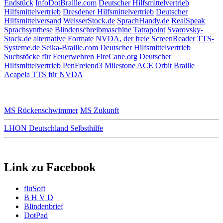
Endstück
InfoDotBraille.com
Deutscher Hilfsmittelvertrieb
Hilfsmittelvertrieb
Dresdener Hilfsmittelvertrieb
Deutscher
Hilfsmittelversand
WeisserStock.de
SprachHandy.de
RealSpeak
Sprachsynthese
Blindenschreibmaschine Tatrapoint
Svarovsky-
Stock.de
alternative Formate
NVDA, der freie ScreenReader
TTS-
Systeme.de
Seika-Braille.com
Deutscher Hilfsmittelvertrieb
Suchstöcke für Feuerwehren
FireCane.org
Deutscher
Hilfsmittelvertrieb
PenFreiend3
Milestone ACE
Orbit Braille
Acapela TTS für NVDA
MS Rückenschwimmer
MS Zukunft
LHON Deutschland Selbsthilfe
Link zu Facebook
fluSoft
B H V D
Blindenbrief
DotPad