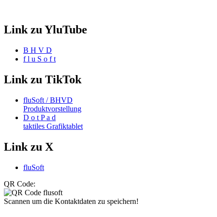
Link zu YluTube
B H V D
f l u S o f t
Link zu TikTok
fluSoft / BHVD
Produktvorstellung
D o t P a d
taktiles Grafiktablet
Link zu X
fluSoft
QR Code:
Scannen um die Kontaktdaten zu speichern!