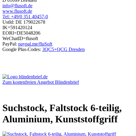
D 01099 Dresden
info@flusoft.de
www.flusoft.de
Tel: +49/0 351 40457-0
UstId:
DE 179022678
IK=591420124
EORI=DE5048206
WeChatID=flusoft
PayPal:
paypal.me/fluSoft
Google Plus-Codes:
3QC5+QCG Dresden
Zum kostenfreien Angebot Blindenbrief
Suchstock, Faltstock 6-teilig,
Aluminium, Kunststoffgriff