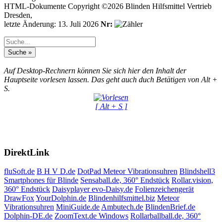
HTML-Dokumente Copyright ©2026 Blinden Hilfsmittel Vertrieb
Dresden,
letzte Änderung: 13. Juli 2026
Nr:
Auf Desktop-Rechnern können Sie sich hier den Inhalt der
Hauptseite vorlesen lassen. Das geht auch duch Betätigen von Alt +
S.
[ Alt + S ]
DirektLink
fluSoft.de
B H V D.de
DotPad
Meteor Vibrationsuhren
Blindshell3
Smartphones für Blinde
Sensaball.de, 360° Endstück
Rollar.vision,
360° Endstück
Daisyplayer evo-Daisy.de
Folienzeichengerät
DrawFox
YourDolphin.de
Blindenhilfsmittel.biz
Meteor
Vibrationsuhren
MiniGuide.de
Ambutech.de
BlindenBrief.de
Dolphin-DE.de
ZoomText.de Windows
Rollarballball.de, 360°