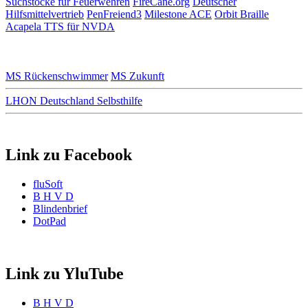
Suchstöcke für Feuerwehren
FireCane.org
Deutscher
Hilfsmittelvertrieb
PenFreiend3
Milestone ACE
Orbit Braille
Acapela TTS für NVDA
MS Rückenschwimmer
MS Zukunft
LHON Deutschland Selbsthilfe
Link zu Facebook
fluSoft
B H V D
Blindenbrief
DotPad
Link zu YluTube
B H V D