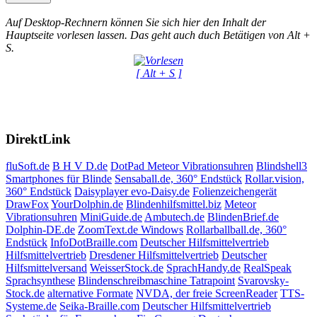
Auf Desktop-Rechnern können Sie sich hier den Inhalt der
Hauptseite vorlesen lassen. Das geht auch duch Betätigen von Alt +
S.
[ Alt + S ]
DirektLink
fluSoft.de
B H V D.de
DotPad
Meteor Vibrationsuhren
Blindshell3
Smartphones für Blinde
Sensaball.de, 360° Endstück
Rollar.vision,
360° Endstück
Daisyplayer evo-Daisy.de
Folienzeichengerät
DrawFox
YourDolphin.de
Blindenhilfsmittel.biz
Meteor
Vibrationsuhren
MiniGuide.de
Ambutech.de
BlindenBrief.de
Dolphin-DE.de
ZoomText.de Windows
Rollarballball.de, 360°
Endstück
InfoDotBraille.com
Deutscher Hilfsmittelvertrieb
Hilfsmittelvertrieb
Dresdener Hilfsmittelvertrieb
Deutscher
Hilfsmittelversand
WeisserStock.de
SprachHandy.de
RealSpeak
Sprachsynthese
Blindenschreibmaschine Tatrapoint
Svarovsky-
Stock.de
alternative Formate
NVDA, der freie ScreenReader
TTS-
Systeme.de
Seika-Braille.com
Deutscher Hilfsmittelvertrieb