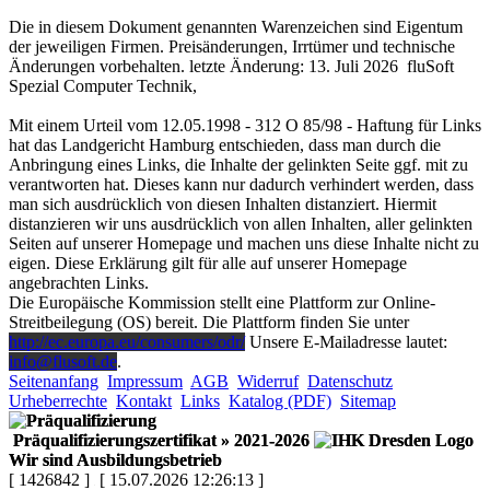
Die in diesem Dokument genannten Warenzeichen sind Eigentum
der jeweiligen Firmen. Preisänderungen, Irrtümer und technische
Änderungen vorbehalten. letzte Änderung: 13. Juli 2026
fluSoft
Spezial Computer Technik
,
Mit einem Urteil vom 12.05.1998 - 312 O 85/98 - Haftung für Links
hat das Landgericht Hamburg entschieden, dass man durch die
Anbringung eines Links, die Inhalte der gelinkten Seite ggf. mit zu
verantworten hat. Dieses kann nur dadurch verhindert werden, dass
man sich ausdrücklich von diesen Inhalten distanziert. Hiermit
distanzieren wir uns ausdrücklich von allen Inhalten, aller gelinkten
Seiten auf unserer Homepage und machen uns diese Inhalte nicht zu
eigen. Diese Erklärung gilt für alle auf unserer Homepage
angebrachten Links.
Die Europäische Kommission stellt eine Plattform zur Online-
Streitbeilegung (OS) bereit. Die Plattform finden Sie unter
http://ec.europa.eu/consumers/odr/
Unsere E-Mailadresse lautet:
info@flusoft.de
.
Seitenanfang
Impressum
AGB
Widerruf
Datenschutz
Urheberrechte
Kontakt
Links
Katalog (PDF)
Sitemap
Präqualifizierungszertifikat
» 2021-2026
Wir sind Ausbildungsbetrieb
[ 1426842 ]
[ 15.07.2026 12:26:13 ]