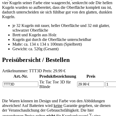
vier Kugeln seiner Farbe eine waagerecht, senkrecht ode Die hellen
Kugeln wurden so aufbereitet, dass die Oberfläche komplett rau ist,
dadurch unterscheiden sie sich fühlbar gut von den glatten, dunklen
Kugeln.
je 32 Kugeln mit rauer, heller Oberfläche und 32 mit glatter,
schwarzer Oberfläche
Brett und Kugeln aus Holz
Kugeln gut durch die Oberfläche unterscheidbar
Maße: ca. 134 x 134 x 100mm (Spielbrett)
Gewicht: ca. 520g (Gesamt)
Preisübersicht / Bestellen
Artikelnummer: TTT3D Preis: 29.99 €
Art.-Nr.
Produktbezeichnung
Preis
Tic Tac Toe 3D für
Blinde
Die Waren können im Design und Farbe von den Abbildungen
abweichen! Auf Batterien wird
keine
Garantie gegeben, sie dienen
der Veranschaulichung der Gebrauchsfähigkeit. Die hier
V
angegebenen Preise gelten
nicht
für Krankenkassen!
: eine