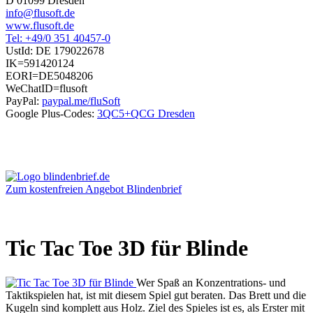
D 01099 Dresden
info@flusoft.de
www.flusoft.de
Tel: +49/0 351 40457-0
UstId:
DE 179022678
IK=591420124
EORI=DE5048206
WeChatID=flusoft
PayPal:
paypal.me/fluSoft
Google Plus-Codes:
3QC5+QCG Dresden
Zum kostenfreien Angebot Blindenbrief
Tic Tac Toe 3D für Blinde
Wer Spaß an Konzentrations- und
Taktikspielen hat, ist mit diesem Spiel gut beraten. Das Brett und die
Kugeln sind komplett aus Holz. Ziel des Spieles ist es, als Erster mit