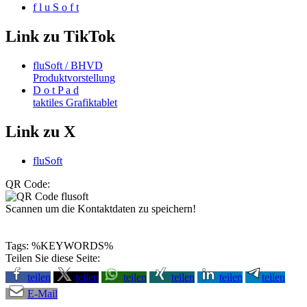
f l u S o f t
Link zu TikTok
fluSoft / BHVD
Produktvorstellung
D o t P a d
taktiles Grafiktablet
Link zu X
fluSoft
QR Code:
Scannen um die Kontaktdaten zu speichern!
Tags: %KEYWORDS%
Teilen Sie diese Seite:
teilen
teilen
teilen
teilen
teilen
teilen
E-Mail