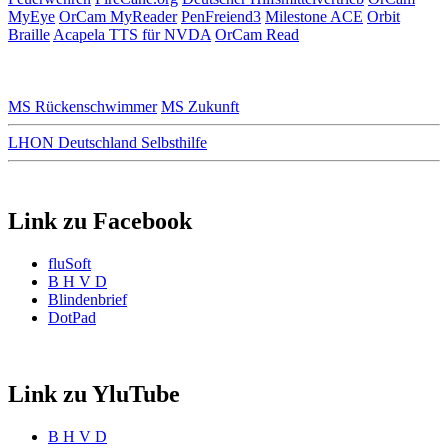
MyEye
OrCam MyReader
PenFreiend3
Milestone ACE
Orbit
Braille
Acapela TTS für NVDA
OrCam Read
MS Rückenschwimmer
MS Zukunft
LHON Deutschland Selbsthilfe
Link zu Facebook
fluSoft
B H V D
Blindenbrief
DotPad
Link zu YluTube
B H V D