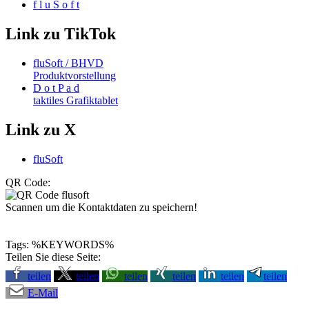
f l u S o f t
Link zu TikTok
fluSoft / BHVD
Produktvorstellung
D o t P a d
taktiles Grafiktablet
Link zu X
fluSoft
QR Code:
Scannen um die Kontaktdaten zu speichern!
Tags: %KEYWORDS%
Teilen Sie diese Seite:
teilen
teilen
teilen
teilen
teilen
teilen
E-Mail