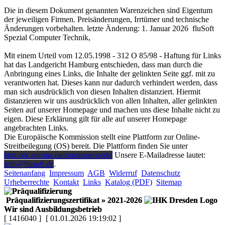
Die in diesem Dokument genannten Warenzeichen sind Eigentum
der jeweiligen Firmen. Preisänderungen, Irrtümer und technische
Änderungen vorbehalten. letzte Änderung: 1. Januar 2026
fluSoft
Spezial Computer Technik
,
Mit einem Urteil vom 12.05.1998 - 312 O 85/98 - Haftung für Links
hat das Landgericht Hamburg entschieden, dass man durch die
Anbringung eines Links, die Inhalte der gelinkten Seite ggf. mit zu
verantworten hat. Dieses kann nur dadurch verhindert werden, dass
man sich ausdrücklich von diesen Inhalten distanziert. Hiermit
distanzieren wir uns ausdrücklich von allen Inhalten, aller gelinkten
Seiten auf unserer Homepage und machen uns diese Inhalte nicht zu
eigen. Diese Erklärung gilt für alle auf unserer Homepage
angebrachten Links.
Die Europäische Kommission stellt eine Plattform zur Online-
Streitbeilegung (OS) bereit. Die Plattform finden Sie unter
http://ec.europa.eu/consumers/odr/
Unsere E-Mailadresse lautet:
info@flusoft.de
.
Seitenanfang
Impressum
AGB
Widerruf
Datenschutz
Urheberrechte
Kontakt
Links
Katalog (PDF)
Sitemap
Präqualifizierungszertifikat
» 2021-2026
Wir sind Ausbildungsbetrieb
[ 1416040 ]
[ 01.01.2026 19:19:02 ]