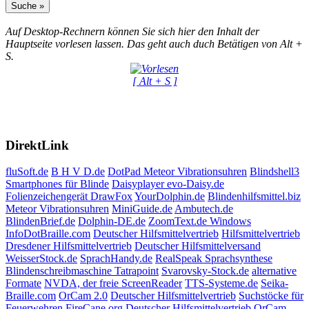
Auf Desktop-Rechnern können Sie sich hier den Inhalt der
Hauptseite vorlesen lassen. Das geht auch duch Betätigen von Alt +
S.
[ Alt + S ]
DirektLink
fluSoft.de
B H V D.de
DotPad
Meteor Vibrationsuhren
Blindshell3
Smartphones für Blinde
Daisyplayer evo-Daisy.de
Folienzeichengerät DrawFox
YourDolphin.de
Blindenhilfsmittel.biz
Meteor Vibrationsuhren
MiniGuide.de
Ambutech.de
BlindenBrief.de
Dolphin-DE.de
ZoomText.de Windows
InfoDotBraille.com
Deutscher Hilfsmittelvertrieb
Hilfsmittelvertrieb
Dresdener Hilfsmittelvertrieb
Deutscher Hilfsmittelversand
WeisserStock.de
SprachHandy.de
RealSpeak Sprachsynthese
Blindenschreibmaschine Tatrapoint
Svarovsky-Stock.de
alternative
Formate
NVDA, der freie ScreenReader
TTS-Systeme.de
Seika-
Braille.com
OrCam 2.0
Deutscher Hilfsmittelvertrieb
Suchstöcke für
Feuerwehren
FireCane.org
Deutscher Hilfsmittelvertrieb
OrCam