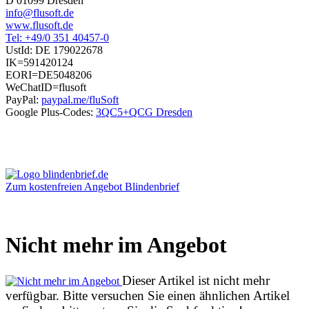
D 01099 Dresden
info@flusoft.de
www.flusoft.de
Tel: +49/0 351 40457-0
UstId:
DE 179022678
IK=591420124
EORI=DE5048206
WeChatID=flusoft
PayPal:
paypal.me/fluSoft
Google Plus-Codes:
3QC5+QCG Dresden
Zum kostenfreien Angebot Blindenbrief
Nicht mehr im Angebot
Dieser Artikel ist nicht mehr
verfügbar. Bitte versuchen Sie einen ähnlichen Artikel