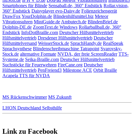
fluSoft.de
B H V D.de
DotPad
Meteor Vibrationsuhren
Blindshell3
Smartphones für Blinde
Sensaball.de, 360° Endstück
Rollar.vision,
360° Endstück
Daisyplayer evo-Daisy.de
Folienzeichengerät
DrawFox
YourDolphin.de
Blindenhilfsmittel.biz
Meteor
Vibrationsuhren
MiniGuide.de
Ambutech.de
BlindenBrief.de
Dolphin-DE.de
ZoomText.de Windows
Rollarballball.de, 360°
Endstück
InfoDotBraille.com
Deutscher Hilfsmittelvertrieb
Hilfsmittelvertrieb
Dresdener Hilfsmittelvertrieb
Deutscher
Hilfsmittelversand
WeisserStock.de
SprachHandy.de
RealSpeak
Sprachsynthese
Blindenschreibmaschine Tatrapoint
Svarovsky-
Stock.de
alternative Formate
NVDA, der freie ScreenReader
TTS-
Systeme.de
Seika-Braille.com
Deutscher Hilfsmittelvertrieb
Suchstöcke für Feuerwehren
FireCane.org
Deutscher
Hilfsmittelvertrieb
PenFreiend3
Milestone ACE
Orbit Braille
Acapela TTS für NVDA
MS Rückenschwimmer
MS Zukunft
LHON Deutschland Selbsthilfe
Link zu Facebook