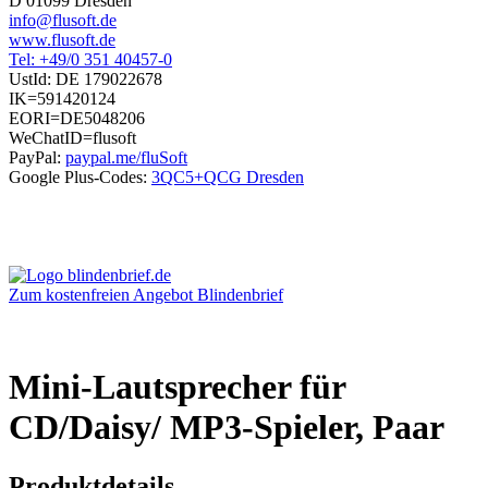
D 01099 Dresden
info@flusoft.de
www.flusoft.de
Tel: +49/0 351 40457-0
UstId:
DE 179022678
IK=591420124
EORI=DE5048206
WeChatID=flusoft
PayPal:
paypal.me/fluSoft
Google Plus-Codes:
3QC5+QCG Dresden
Zum kostenfreien Angebot Blindenbrief
Mini-Lautsprecher für
CD/Daisy/ MP3-Spieler, Paar
Produktdetails