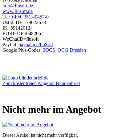
D 01099 Dresden
info@flusoft.de
www.flusoft.de
Tel: +49/0 351 40457-0
UstId:
DE 179022678
IK=591420124
EORI=DE5048206
WeChatID=flusoft
PayPal:
paypal.me/fluSoft
Google Plus-Codes:
3QC5+QCG Dresden
Zum kostenfreien Angebot Blindenbrief
Nicht mehr im Angebot
Dieser Artikel ist nicht mehr verfügbar.