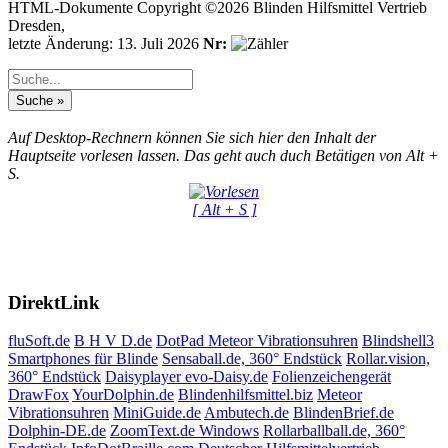
HTML-Dokumente Copyright ©2026 Blinden Hilfsmittel Vertrieb
Dresden,
letzte Änderung: 13. Juli 2026
Nr:
Auf Desktop-Rechnern können Sie sich hier den Inhalt der
Hauptseite vorlesen lassen. Das geht auch duch Betätigen von Alt +
S.
[ Alt + S ]
DirektLink
fluSoft.de
B H V D.de
DotPad
Meteor Vibrationsuhren
Blindshell3
Smartphones für Blinde
Sensaball.de, 360° Endstück
Rollar.vision,
360° Endstück
Daisyplayer evo-Daisy.de
Folienzeichengerät
DrawFox
YourDolphin.de
Blindenhilfsmittel.biz
Meteor
Vibrationsuhren
MiniGuide.de
Ambutech.de
BlindenBrief.de
Dolphin-DE.de
ZoomText.de Windows
Rollarballball.de, 360°