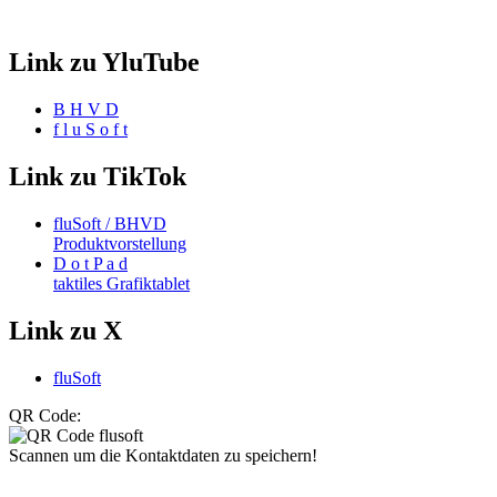
Link zu YluTube
B H V D
f l u S o f t
Link zu TikTok
fluSoft / BHVD
Produktvorstellung
D o t P a d
taktiles Grafiktablet
Link zu X
fluSoft
QR Code:
Scannen um die Kontaktdaten zu speichern!