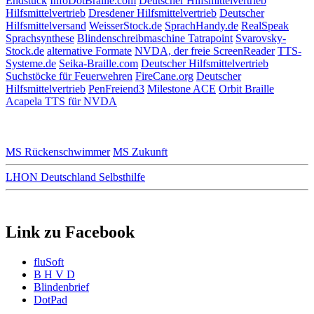
Endstück
InfoDotBraille.com
Deutscher Hilfsmittelvertrieb
Hilfsmittelvertrieb
Dresdener Hilfsmittelvertrieb
Deutscher
Hilfsmittelversand
WeisserStock.de
SprachHandy.de
RealSpeak
Sprachsynthese
Blindenschreibmaschine Tatrapoint
Svarovsky-
Stock.de
alternative Formate
NVDA, der freie ScreenReader
TTS-
Systeme.de
Seika-Braille.com
Deutscher Hilfsmittelvertrieb
Suchstöcke für Feuerwehren
FireCane.org
Deutscher
Hilfsmittelvertrieb
PenFreiend3
Milestone ACE
Orbit Braille
Acapela TTS für NVDA
MS Rückenschwimmer
MS Zukunft
LHON Deutschland Selbsthilfe
Link zu Facebook
fluSoft
B H V D
Blindenbrief
DotPad