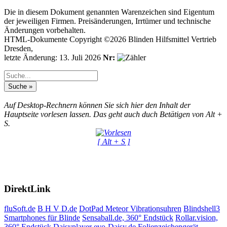
Die in diesem Dokument genannten Warenzeichen sind Eigentum
der jeweiligen Firmen. Preisänderungen, Irrtümer und technische
Änderungen vorbehalten.
HTML-Dokumente Copyright ©2026 Blinden Hilfsmittel Vertrieb
Dresden,
letzte Änderung: 13. Juli 2026
Nr:
Auf Desktop-Rechnern können Sie sich hier den Inhalt der
Hauptseite vorlesen lassen. Das geht auch duch Betätigen von Alt +
S.
[ Alt + S ]
DirektLink
fluSoft.de
B H V D.de
DotPad
Meteor Vibrationsuhren
Blindshell3
Smartphones für Blinde
Sensaball.de, 360° Endstück
Rollar.vision,
360° Endstück
Daisyplayer evo-Daisy.de
Folienzeichengerät