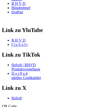
B H V D
Blindenbrief
DotPad
Link zu YluTube
B H V D
f l u S o f t
Link zu TikTok
fluSoft / BHVD
Produktvorstellung
D o t P a d
taktiles Grafiktablet
Link zu X
fluSoft
QR Code: