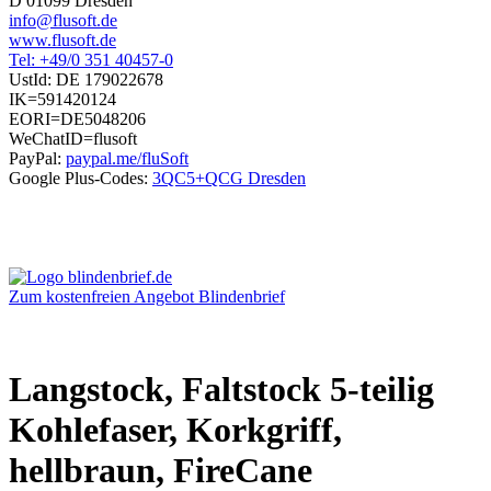
D 01099 Dresden
info@flusoft.de
www.flusoft.de
Tel: +49/0 351 40457-0
UstId:
DE 179022678
IK=591420124
EORI=DE5048206
WeChatID=flusoft
PayPal:
paypal.me/fluSoft
Google Plus-Codes:
3QC5+QCG Dresden
Zum kostenfreien Angebot Blindenbrief
Langstock, Faltstock 5-teilig
Kohlefaser, Korkgriff,
hellbraun, FireCane