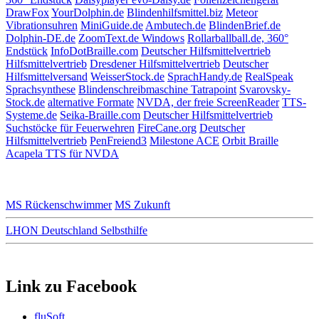
DrawFox
YourDolphin.de
Blindenhilfsmittel.biz
Meteor
Vibrationsuhren
MiniGuide.de
Ambutech.de
BlindenBrief.de
Dolphin-DE.de
ZoomText.de Windows
Rollarballball.de, 360°
Endstück
InfoDotBraille.com
Deutscher Hilfsmittelvertrieb
Hilfsmittelvertrieb
Dresdener Hilfsmittelvertrieb
Deutscher
Hilfsmittelversand
WeisserStock.de
SprachHandy.de
RealSpeak
Sprachsynthese
Blindenschreibmaschine Tatrapoint
Svarovsky-
Stock.de
alternative Formate
NVDA, der freie ScreenReader
TTS-
Systeme.de
Seika-Braille.com
Deutscher Hilfsmittelvertrieb
Suchstöcke für Feuerwehren
FireCane.org
Deutscher
Hilfsmittelvertrieb
PenFreiend3
Milestone ACE
Orbit Braille
Acapela TTS für NVDA
MS Rückenschwimmer
MS Zukunft
LHON Deutschland Selbsthilfe
Link zu Facebook
fluSoft