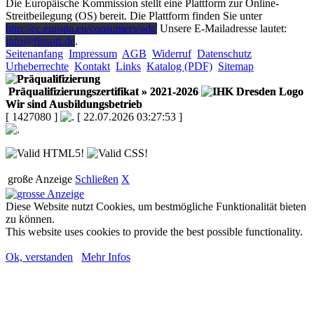
Die Europäische Kommission stellt eine Plattform zur Online-
Streitbeilegung (OS) bereit. Die Plattform finden Sie unter
http://ec.europa.eu/consumers/odr/
Unsere E-Mailadresse lautet:
info@flusoft.de
.
Seitenanfang
Impressum
AGB
Widerruf
Datenschutz
Urheberrechte
Kontakt
Links
Katalog (PDF)
Sitemap
Präqualifizierungszertifikat
» 2021-2026
Wir sind Ausbildungsbetrieb
[ 1427080 ]
[ 22.07.2026 03:27:53 ]
große Anzeige
Schließen
X
Diese Website nutzt Cookies, um bestmögliche Funktionalität bieten
zu können.
This website uses cookies to provide the best possible functionality.
Ok, verstanden
Mehr Infos