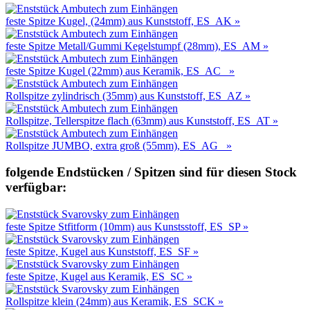
feste Spitze Kugel, (24mm) aus Kunststoff, ES_AK »
feste Spitze Metall/Gummi Kegelstumpf (28mm), ES_AM »
feste Spitze Kugel (22mm) aus Keramik, ES_AC »
Rollspitze zylindrisch (35mm) aus Kunststoff, ES_AZ »
Rollspitze, Tellerspitze flach (63mm) aus Kunststoff, ES_AT »
Rollspitze JUMBO, extra groß (55mm), ES_AG »
folgende Endstücken / Spitzen sind für diesen Stock
verfügbar:
feste Spitze Stfitform (10mm) aus Kunstsstoff, ES_SP »
feste Spitze, Kugel aus Kunststoff, ES_SF »
feste Spitze, Kugel aus Keramik, ES_SC »
Rollspitze klein (24mm) aus Keramik, ES_SCK »