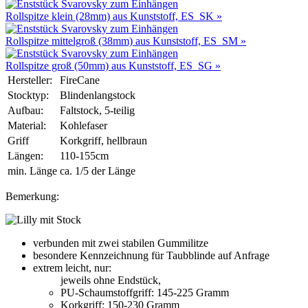
Rollspitze klein (28mm) aus Kunststoff, ES_SK »
Rollspitze mittelgroß (38mm) aus Kunststoff, ES_SM »
Rollspitze groß (50mm) aus Kunststoff, ES_SG »
Hersteller:
FireCane
Stocktyp:
Blindenlangstock
Aufbau:
Faltstock, 5-teilig
Material:
Kohlefaser
Griff
Korkgriff, hellbraun
Längen:
110-155cm
min. Länge
ca. 1/5 der Länge
Bemerkung:
verbunden mit zwei stabilen Gummilitze
besondere Kennzeichnung für Taubblinde auf Anfrage
extrem leicht, nur:
jeweils ohne Endstück,
PU-Schaumstoffgriff: 145-225 Gramm
Korkgriff: 150-230 Gramm