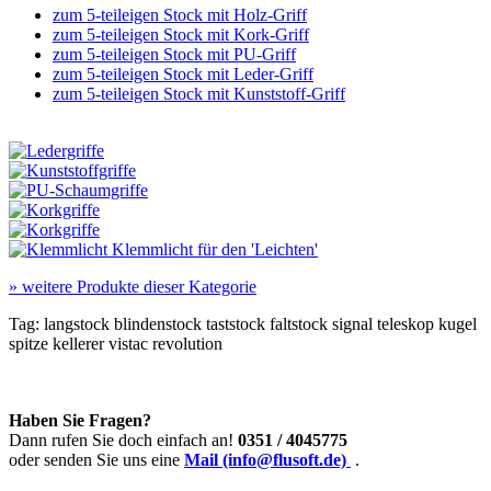
zum 5-teileigen Stock mit Holz-Griff
zum 5-teileigen Stock mit Kork-Griff
zum 5-teileigen Stock mit PU-Griff
zum 5-teileigen Stock mit Leder-Griff
zum 5-teileigen Stock mit Kunststoff-Griff
Klemmlicht für den 'Leichten'
»
weitere Produkte dieser Kategorie
Tag:
langstock
blindenstock
taststock
faltstock
signal
teleskop
kugel
spitze
kellerer
vistac
revolution
Haben Sie Fragen?
Dann rufen Sie doch einfach an!
0351 / 4045775
oder senden Sie uns eine
Mail (info@flusoft.de)
.