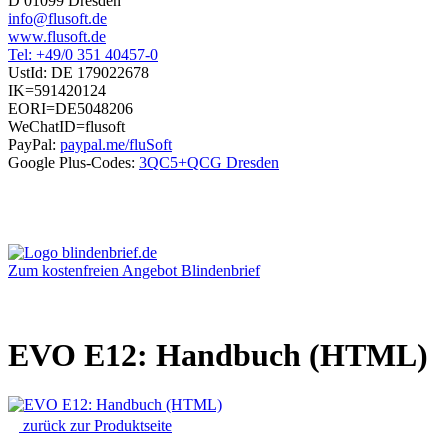
D 01099 Dresden
info@flusoft.de
www.flusoft.de
Tel: +49/0 351 40457-0
UstId:
DE 179022678
IK=591420124
EORI=DE5048206
WeChatID=flusoft
PayPal:
paypal.me/fluSoft
Google Plus-Codes:
3QC5+QCG Dresden
Zum kostenfreien Angebot Blindenbrief
EVO E12: Handbuch (HTML)
zurück zur Produktseite