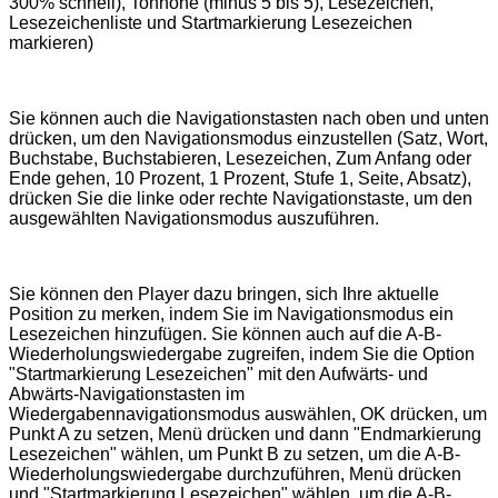
300% schnell), Tonhöhe (minus 5 bis 5), Lesezeichen,
Lesezeichenliste und Startmarkierung Lesezeichen
markieren)
Sie können auch die Navigationstasten nach oben und unten
drücken, um den Navigationsmodus einzustellen (Satz, Wort,
Buchstabe, Buchstabieren, Lesezeichen, Zum Anfang oder
Ende gehen, 10 Prozent, 1 Prozent, Stufe 1, Seite, Absatz),
drücken Sie die linke oder rechte Navigationstaste, um den
ausgewählten Navigationsmodus auszuführen.
Sie können den Player dazu bringen, sich Ihre aktuelle
Position zu merken, indem Sie im Navigationsmodus ein
Lesezeichen hinzufügen. Sie können auch auf die A-B-
Wiederholungswiedergabe zugreifen, indem Sie die Option
"Startmarkierung Lesezeichen" mit den Aufwärts- und
Abwärts-Navigationstasten im
Wiedergabennavigationsmodus auswählen, OK drücken, um
Punkt A zu setzen, Menü drücken und dann "Endmarkierung
Lesezeichen" wählen, um Punkt B zu setzen, um die A-B-
Wiederholungswiedergabe durchzuführen, Menü drücken
und "Startmarkierung Lesezeichen" wählen, um die A-B-