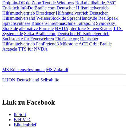
Dolphin-DE.de
ZoomText.de Windows
Rollarballball.de, 360°
Endstück
InfoDotBraille.com
Deutscher Hilfsmittelvertrieb
Hilfsmittelvertrieb
Dresdener Hilfsmittelvertrieb
Deutscher
Hilfsmittelversand
WeisserStock.de
SprachHandy.de
RealSpeak
Sprachsynthese
Blindenschreibmaschine Tatrapoint
Svarovsky-
Stock.de
alternative Formate
NVDA, der freie ScreenReader
TTS-
Systeme.de
Seika-Braille.com
Deutscher Hilfsmittelvertrieb
Suchstöcke für Feuerwehren
FireCane.org
Deutscher
Hilfsmittelvertrieb
PenFreiend3
Milestone ACE
Orbit Braille
Acapela TTS für NVDA
MS Rückenschwimmer
MS Zukunft
LHON Deutschland Selbsthilfe
Link zu Facebook
fluSoft
B H V D
Blindenbrief