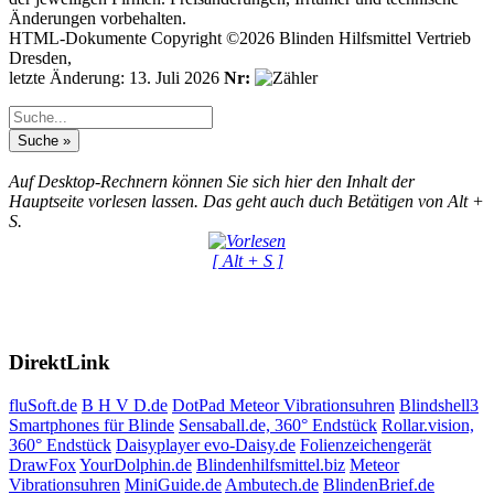
Änderungen vorbehalten.
HTML-Dokumente Copyright ©2026 Blinden Hilfsmittel Vertrieb
Dresden,
letzte Änderung: 13. Juli 2026
Nr:
Auf Desktop-Rechnern können Sie sich hier den Inhalt der
Hauptseite vorlesen lassen. Das geht auch duch Betätigen von Alt +
S.
[ Alt + S ]
DirektLink
fluSoft.de
B H V D.de
DotPad
Meteor Vibrationsuhren
Blindshell3
Smartphones für Blinde
Sensaball.de, 360° Endstück
Rollar.vision,
360° Endstück
Daisyplayer evo-Daisy.de
Folienzeichengerät
DrawFox
YourDolphin.de
Blindenhilfsmittel.biz
Meteor
Vibrationsuhren
MiniGuide.de
Ambutech.de
BlindenBrief.de