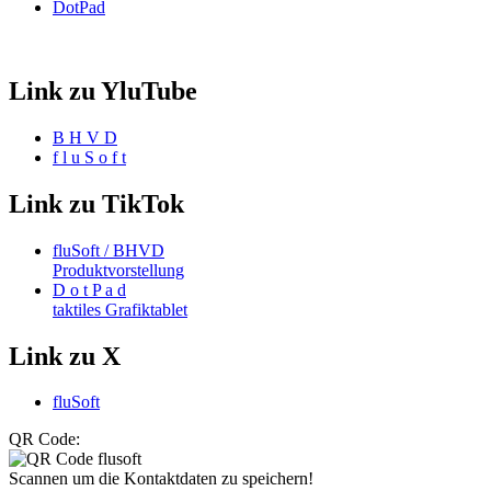
DotPad
Link zu YluTube
B H V D
f l u S o f t
Link zu TikTok
fluSoft / BHVD
Produktvorstellung
D o t P a d
taktiles Grafiktablet
Link zu X
fluSoft
QR Code:
Scannen um die Kontaktdaten zu speichern!