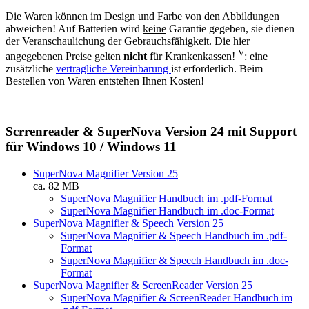
Die Waren können im Design und Farbe von den Abbildungen
abweichen! Auf Batterien wird
keine
Garantie gegeben, sie dienen
der Veranschaulichung der Gebrauchsfähigkeit. Die hier
V
angegebenen Preise gelten
nicht
für Krankenkassen!
: eine
zusätzliche
vertragliche Vereinbarung
ist erforderlich. Beim
Bestellen von Waren entstehen Ihnen Kosten!
Scrrenreader & SuperNova Version 24 mit Support
für Windows 10 / Windows 11
SuperNova Magnifier Version 25
ca. 82 MB
SuperNova Magnifier Handbuch im .pdf-Format
SuperNova Magnifier Handbuch im .doc-Format
SuperNova Magnifier & Speech Version 25
SuperNova Magnifier & Speech Handbuch im .pdf-
Format
SuperNova Magnifier & Speech Handbuch im .doc-
Format
SuperNova Magnifier & ScreenReader Version 25
SuperNova Magnifier & ScreenReader Handbuch im