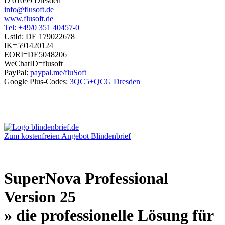
D 01099 Dresden
info@flusoft.de
www.flusoft.de
Tel: +49/0 351 40457-0
UstId:
DE 179022678
IK=591420124
EORI=DE5048206
WeChatID=flusoft
PayPal:
paypal.me/fluSoft
Google Plus-Codes:
3QC5+QCG Dresden
Zum kostenfreien Angebot Blindenbrief
SuperNova Professional
Version 25
» die professionelle Lösung für