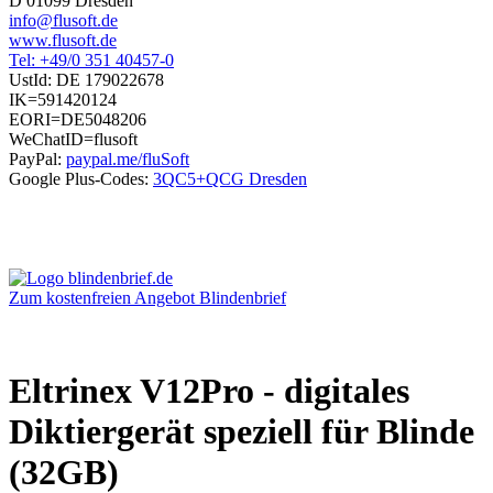
D 01099 Dresden
info@flusoft.de
www.flusoft.de
Tel: +49/0 351 40457-0
UstId:
DE 179022678
IK=591420124
EORI=DE5048206
WeChatID=flusoft
PayPal:
paypal.me/fluSoft
Google Plus-Codes:
3QC5+QCG Dresden
Zum kostenfreien Angebot Blindenbrief
Eltrinex V12Pro - digitales
Diktiergerät speziell für Blinde
(32GB)