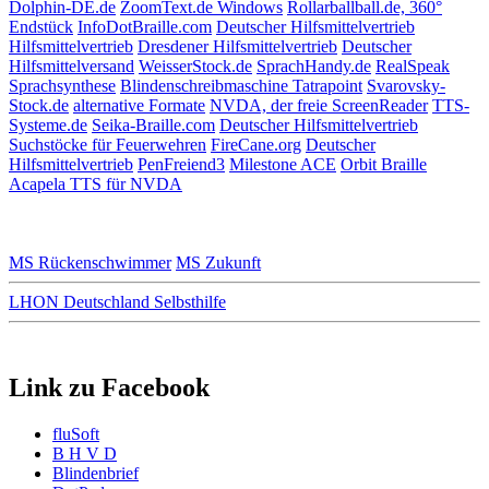
Dolphin-DE.de
ZoomText.de Windows
Rollarballball.de, 360°
Endstück
InfoDotBraille.com
Deutscher Hilfsmittelvertrieb
Hilfsmittelvertrieb
Dresdener Hilfsmittelvertrieb
Deutscher
Hilfsmittelversand
WeisserStock.de
SprachHandy.de
RealSpeak
Sprachsynthese
Blindenschreibmaschine Tatrapoint
Svarovsky-
Stock.de
alternative Formate
NVDA, der freie ScreenReader
TTS-
Systeme.de
Seika-Braille.com
Deutscher Hilfsmittelvertrieb
Suchstöcke für Feuerwehren
FireCane.org
Deutscher
Hilfsmittelvertrieb
PenFreiend3
Milestone ACE
Orbit Braille
Acapela TTS für NVDA
MS Rückenschwimmer
MS Zukunft
LHON Deutschland Selbsthilfe
Link zu Facebook
fluSoft
B H V D
Blindenbrief