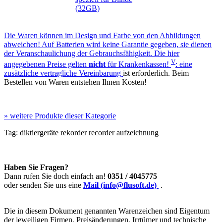
(32GB)
Die Waren können im Design und Farbe von den Abbildungen
abweichen! Auf Batterien wird
keine
Garantie gegeben, sie dienen
der Veranschaulichung der Gebrauchsfähigkeit. Die hier
V
angegebenen Preise gelten
nicht
für Krankenkassen!
: eine
zusätzliche
vertragliche Vereinbarung
ist erforderlich. Beim
Bestellen von Waren entstehen Ihnen Kosten!
»
weitere Produkte dieser Kategorie
Tag:
diktiergeräte
rekorder
recorder
aufzeichnung
Haben Sie Fragen?
Dann rufen Sie doch einfach an!
0351 / 4045775
oder senden Sie uns eine
Mail (info@flusoft.de)
.
Die in diesem Dokument genannten Warenzeichen sind Eigentum
der jeweiligen Firmen. Preisänderungen, Irrtümer und technische