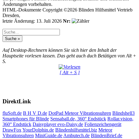
Änderungen vorbehalten.
HTML-Dokumente Copyright ©2026 Blinden Hilfsmittel Vertrieb
Dresden,
letzte Änderung: 13. Juli 2026
Nr:
Auf Desktop-Rechnern können Sie sich hier den Inhalt der
Hauptseite vorlesen lassen. Das geht auch duch Betätigen von Alt +
S.
[ Alt + S ]
DirektLink
fluSoft.de
B H V D.de
DotPad
Meteor Vibrationsuhren
Blindshell3
Smartphones für Blinde
Sensaball.de, 360° Endstück
Rollar.vision,
360° Endstück
Daisyplayer evo-Daisy.de
Folienzeichengerät
DrawFox
YourDolphin.de
Blindenhilfsmittel.biz
Meteor
Vibrationsuhren
MiniGuide.de
Ambutech.de
BlindenBrief.de