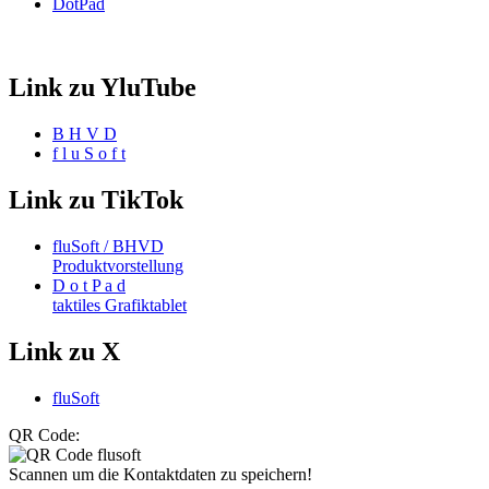
DotPad
Link zu YluTube
B H V D
f l u S o f t
Link zu TikTok
fluSoft / BHVD
Produktvorstellung
D o t P a d
taktiles Grafiktablet
Link zu X
fluSoft
QR Code:
Scannen um die Kontaktdaten zu speichern!