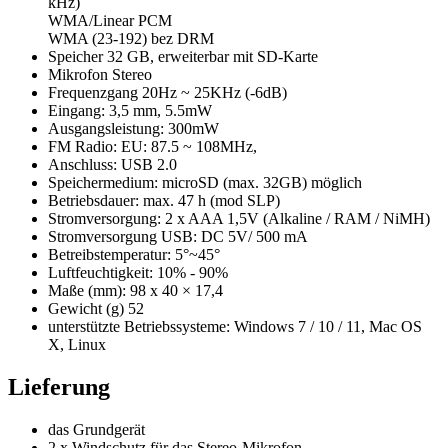
kHz)
WMA/Linear PCM
WMA (23-192) bez DRM
Speicher 32 GB, erweiterbar mit SD-Karte
Mikrofon Stereo
Frequenzgang 20Hz ~ 25KHz (-6dB)
Eingang: 3,5 mm, 5.5mW
Ausgangsleistung: 300mW
FM Radio: EU: 87.5 ~ 108MHz,
Anschluss: USB 2.0
Speichermedium: microSD (max. 32GB) möglich
Betriebsdauer: max. 47 h (mod SLP)
Stromversorgung: 2 x AAA 1,5V (Alkaline / RAM / NiMH)
Stromversorgung USB: DC 5V/ 500 mA
Betreibstemperatur: 5°~45°
Luftfeuchtigkeit: 10% - 90%
Maße (mm): 98 x 40 × 17,4
Gewicht (g) 52
unterstützte Betriebssysteme: Windows 7 / 10 / 11, Mac OS
X, Linux
Lieferung
das Grundgerät
2 x Windschutz für das Stereo-Mikrofon