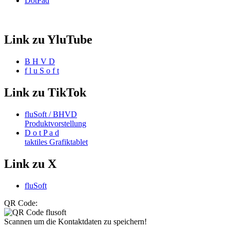
DotPad
Link zu YluTube
B H V D
f l u S o f t
Link zu TikTok
fluSoft / BHVD
Produktvorstellung
D o t P a d
taktiles Grafiktablet
Link zu X
fluSoft
QR Code:
Scannen um die Kontaktdaten zu speichern!