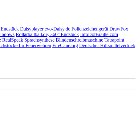
° Endstück
Daisyplayer evo-Daisy.de
Folienzeichengerät DrawFox
indows
Rollarballball.de, 360° Endstück
InfoDotBraille.com
e
RealSpeak Sprachsynthese
Blindenschreibmaschine Tatrapoint
chstöcke für Feuerwehren
FireCane.org
Deutscher Hilfsmittelvertrieb