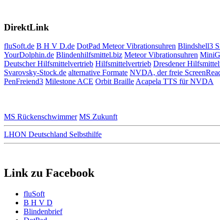
DirektLink
fluSoft.de
B H V D.de
DotPad
Meteor Vibrationsuhren
Blindshell3 
YourDolphin.de
Blindenhilfsmittel.biz
Meteor Vibrationsuhren
MiniG
Deutscher Hilfsmittelvertrieb
Hilfsmittelvertrieb
Dresdener Hilfsmittel
Svarovsky-Stock.de
alternative Formate
NVDA, der freie ScreenRea
PenFreiend3
Milestone ACE
Orbit Braille
Acapela TTS für NVDA
MS Rückenschwimmer
MS Zukunft
LHON Deutschland Selbsthilfe
Link zu Facebook
fluSoft
B H V D
Blindenbrief