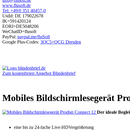
info@flusoft.de
www.flusoft.de
Tel: +49/0 351 40457-0
UstId:
DE 179022678
IK=591420124
EORI=DE5048206
WeChatID=flusoft
PayPal:
paypal.me/fluSoft
Google Plus-Codes:
3QC5+QCG Dresden
Zum kostenfreien Angebot Blindenbrief
Mobiles Bildschirmlesegerät Pr
Der ideale Begle
eine bis zu 24-fache Live-HDVergrößerung