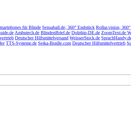
Smartphones für Blinde
Sensaball.de, 360° Endstück
Rollar.vision, 360
uide.de
Ambutech.de
BlindenBrief.de
Dolphin-DE.de
ZoomText.de W
vertrieb
Deutscher Hilfsmittelversand
WeisserStock.de
SprachHandy.d
der
TTS-Systeme.de
Seika-Braille.com
Deutscher Hilfsmittelvertrieb
Su