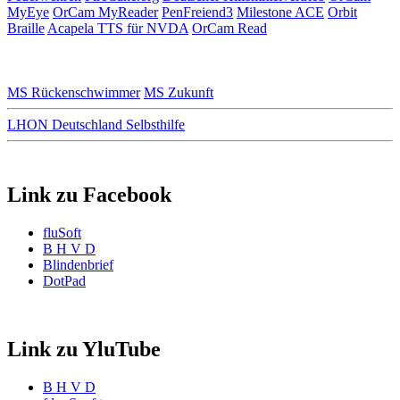
MyEye
OrCam MyReader
PenFreiend3
Milestone ACE
Orbit
Braille
Acapela TTS für NVDA
OrCam Read
MS Rückenschwimmer
MS Zukunft
LHON Deutschland Selbsthilfe
Link zu Facebook
fluSoft
B H V D
Blindenbrief
DotPad
Link zu YluTube
B H V D