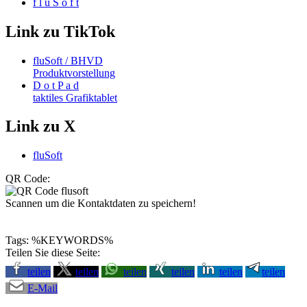
f l u S o f t
Link zu TikTok
fluSoft / BHVD
Produktvorstellung
D o t P a d
taktiles Grafiktablet
Link zu X
fluSoft
QR Code:
Scannen um die Kontaktdaten zu speichern!
Tags: %KEYWORDS%
Teilen Sie diese Seite:
teilen
teilen
teilen
teilen
teilen
teilen
E-Mail