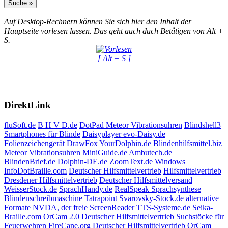
Auf Desktop-Rechnern können Sie sich hier den Inhalt der
Hauptseite vorlesen lassen. Das geht auch duch Betätigen von Alt +
S.
[ Alt + S ]
DirektLink
fluSoft.de
B H V D.de
DotPad
Meteor Vibrationsuhren
Blindshell3
Smartphones für Blinde
Daisyplayer evo-Daisy.de
Folienzeichengerät DrawFox
YourDolphin.de
Blindenhilfsmittel.biz
Meteor Vibrationsuhren
MiniGuide.de
Ambutech.de
BlindenBrief.de
Dolphin-DE.de
ZoomText.de Windows
InfoDotBraille.com
Deutscher Hilfsmittelvertrieb
Hilfsmittelvertrieb
Dresdener Hilfsmittelvertrieb
Deutscher Hilfsmittelversand
WeisserStock.de
SprachHandy.de
RealSpeak Sprachsynthese
Blindenschreibmaschine Tatrapoint
Svarovsky-Stock.de
alternative
Formate
NVDA, der freie ScreenReader
TTS-Systeme.de
Seika-
Braille.com
OrCam 2.0
Deutscher Hilfsmittelvertrieb
Suchstöcke für
Feuerwehren
FireCane.org
Deutscher Hilfsmittelvertrieb
OrCam