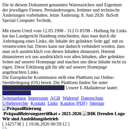
Die in diesem Dokument genannten Warenzeichen sind Eigentum
der jeweiligen Firmen. Preisänderungen, Irrtümer und technische
Änderungen vorbehalten. letzte Änderung: 8. Juni 2026
fluSoft
Spezial Computer Technik
,
Mit einem Urteil vom 12.05.1998 - 312 O 85/98 - Haftung für Links
hat das Landgericht Hamburg entschieden, dass man durch die
Anbringung eines Links, die Inhalte der gelinkten Seite ggf. mit zu
verantworten hat. Dieses kann nur dadurch verhindert werden, dass
man sich ausdrücklich von diesen Inhalten distanziert. Hiermit
distanzieren wir uns ausdrücklich von allen Inhalten, aller gelinkten
Seiten auf unserer Homepage und machen uns diese Inhalte nicht zu
eigen. Diese Erklärung gilt für alle auf unserer Homepage
angebrachten Links.
Die Europäische Kommission stellt eine Plattform zur Online-
Streitbeilegung (OS) bereit. Die Plattform finden Sie unter
http://ec.europa.eu/consumers/odr/
Unsere E-Mailadresse lautet:
info@flusoft.de
.
Seitenanfang
Impressum
AGB
Widerruf
Datenschutz
Urheberrechte
Kontakt
Links
Katalog (PDF)
Sitemap
Präqualifizierungszertifikat
» 2021-2026
Wir sind Ausbildungsbetrieb
[ 1425738 ]
[ 19.06.2026 00:59:12 ]