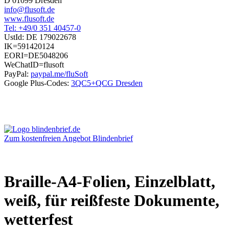
D 01099 Dresden
info@flusoft.de
www.flusoft.de
Tel: +49/0 351 40457-0
UstId:
DE 179022678
IK=591420124
EORI=DE5048206
WeChatID=flusoft
PayPal:
paypal.me/fluSoft
Google Plus-Codes:
3QC5+QCG Dresden
Zum kostenfreien Angebot Blindenbrief
Braille-A4-Folien, Einzelblatt,
weiß, für reißfeste Dokumente,
wetterfest