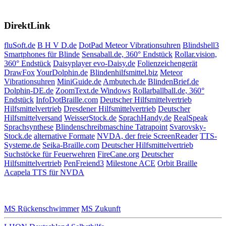
DirektLink
fluSoft.de
B H V D.de
DotPad
Meteor Vibrationsuhren
Blindshell3
Smartphones für Blinde
Sensaball.de, 360° Endstück
Rollar.vision,
360° Endstück
Daisyplayer evo-Daisy.de
Folienzeichengerät
DrawFox
YourDolphin.de
Blindenhilfsmittel.biz
Meteor
Vibrationsuhren
MiniGuide.de
Ambutech.de
BlindenBrief.de
Dolphin-DE.de
ZoomText.de Windows
Rollarballball.de, 360°
Endstück
InfoDotBraille.com
Deutscher Hilfsmittelvertrieb
Hilfsmittelvertrieb
Dresdener Hilfsmittelvertrieb
Deutscher
Hilfsmittelversand
WeisserStock.de
SprachHandy.de
RealSpeak
Sprachsynthese
Blindenschreibmaschine Tatrapoint
Svarovsky-
Stock.de
alternative Formate
NVDA, der freie ScreenReader
TTS-
Systeme.de
Seika-Braille.com
Deutscher Hilfsmittelvertrieb
Suchstöcke für Feuerwehren
FireCane.org
Deutscher
Hilfsmittelvertrieb
PenFreiend3
Milestone ACE
Orbit Braille
Acapela TTS für NVDA
MS Rückenschwimmer
MS Zukunft