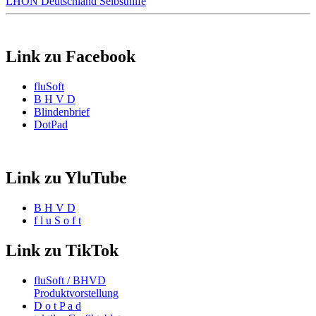
LHON Deutschland Selbsthilfe
Link zu Facebook
fluSoft
B H V D
Blindenbrief
DotPad
Link zu YluTube
B H V D
f l u S o f t
Link zu TikTok
fluSoft / BHVD
Produktvorstellung
D o t P a d