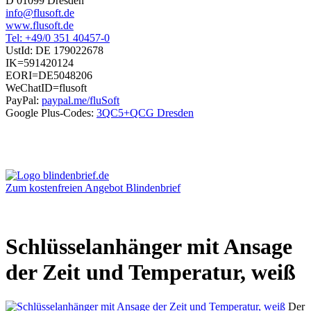
D 01099 Dresden
info@flusoft.de
www.flusoft.de
Tel: +49/0 351 40457-0
UstId:
DE 179022678
IK=591420124
EORI=DE5048206
WeChatID=flusoft
PayPal:
paypal.me/fluSoft
Google Plus-Codes:
3QC5+QCG Dresden
Zum kostenfreien Angebot Blindenbrief
Schlüsselanhänger mit Ansage
der Zeit und Temperatur, weiß
Der