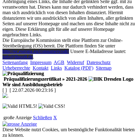
Anbringung eines Links, die Inhalte der gelinkten Seite ggf. mit zu
verantworten hat. Dieses kann nur dadurch verhindert werden, dass
man sich ausdrücklich von diesen Inhalten distanziert. Hiermit
distanzieren wir uns ausdrücklich von allen Inhalten, aller gelinkten
Seiten auf unserer Homepage und machen uns diese Inhalte nicht zu
eigen. Diese Erklärung gilt für alle auf unserer Homepage
angebrachten Links.
Die Europäische Kommission stellt eine Plattform zur Online-
Streitbeilegung (OS) bereit. Die Plattform finden Sie unter
http://ec.europa.eu/consumers/odr/
Unsere E-Mailadresse lautet:
info@flusoft.de
.
Seitenanfang
Impressum
AGB
Widerruf
Datenschutz
Urheberrechte
Kontakt
Links
Katalog (PDF)
Sitemap
Präqualifizierungszertifikat
» 2021-2026
Wir sind Ausbildungsbetrieb
[
]
[ 22.07.2026 00:23:16 ]
große Anzeige
Schließen
X
Diese Website nutzt Cookies, um bestmögliche Funktionalität bieten
zu können.