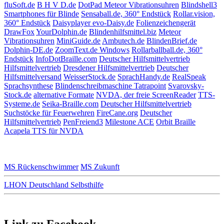
fluSoft.de
B H V D.de
DotPad
Meteor Vibrationsuhren
Blindshell3
Smartphones für Blinde
Sensaball.de, 360° Endstück
Rollar.vision,
360° Endstück
Daisyplayer evo-Daisy.de
Folienzeichengerät
DrawFox
YourDolphin.de
Blindenhilfsmittel.biz
Meteor
Vibrationsuhren
MiniGuide.de
Ambutech.de
BlindenBrief.de
Dolphin-DE.de
ZoomText.de Windows
Rollarballball.de, 360°
Endstück
InfoDotBraille.com
Deutscher Hilfsmittelvertrieb
Hilfsmittelvertrieb
Dresdener Hilfsmittelvertrieb
Deutscher
Hilfsmittelversand
WeisserStock.de
SprachHandy.de
RealSpeak
Sprachsynthese
Blindenschreibmaschine Tatrapoint
Svarovsky-
Stock.de
alternative Formate
NVDA, der freie ScreenReader
TTS-
Systeme.de
Seika-Braille.com
Deutscher Hilfsmittelvertrieb
Suchstöcke für Feuerwehren
FireCane.org
Deutscher
Hilfsmittelvertrieb
PenFreiend3
Milestone ACE
Orbit Braille
Acapela TTS für NVDA
MS Rückenschwimmer
MS Zukunft
LHON Deutschland Selbsthilfe