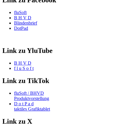
Link zu Facebook
fluSoft
B H V D
Blindenbrief
DotPad
Link zu YluTube
B H V D
f l u S o f t
Link zu TikTok
fluSoft / BHVD
Produktvorstellung
D o t P a d
taktiles Grafiktablet
Link zu X