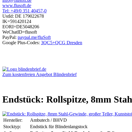
info@flusoft.de
www.flusoft.de
Tel: +49/0 351 40457-0
UstId:
DE 179022678
IK=591420124
EORI=DE5048206
WeChatID=flusoft
PayPal:
paypal.me/fluSoft
Google Plus-Codes:
3QC5+QCG Dresden
Zum kostenfreien Angebot Blindenbrief
Endstück: Rollspitze, 8mm Stah
Hersteller:
Ambutech / BHVD
Stocktyp:
Endstück für Blindenlangstock