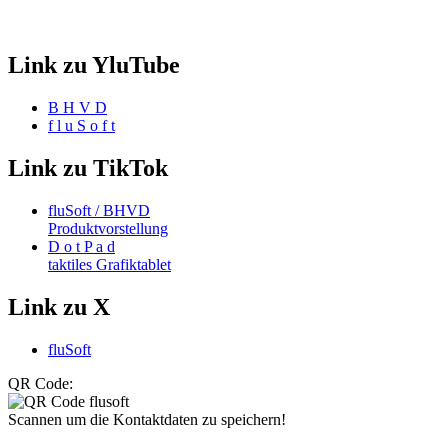
Link zu YluTube
B H V D
f l u S o f t
Link zu TikTok
fluSoft / BHVD
Produktvorstellung
D o t P a d
taktiles Grafiktablet
Link zu X
fluSoft
QR Code:
Scannen um die Kontaktdaten zu speichern!