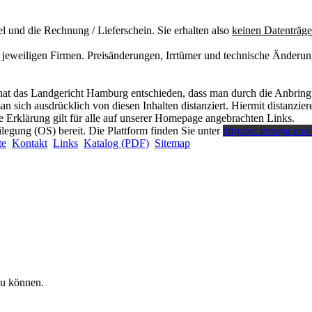
el und die Rechnung / Lieferschein. Sie erhalten also
keinen Datenträge
eweiligen Firmen. Preisänderungen, Irrtümer und technische Änderung
at das Landgericht Hamburg entschieden, dass man durch die Anbringung
 sich ausdrücklich von diesen Inhalten distanziert. Hiermit distanzieren
 Erklärung gilt für alle auf unserer Homepage angebrachten Links.
ilegung (OS) bereit. Die Plattform finden Sie unter
http://ec.europa.eu/
te
Kontakt
Links
Katalog (PDF)
Sitemap
zu können.