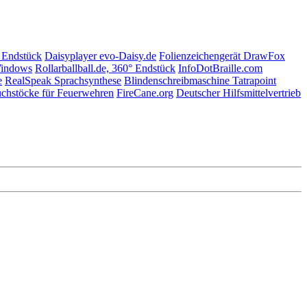
° Endstück
Daisyplayer evo-Daisy.de
Folienzeichengerät DrawFox
indows
Rollarballball.de, 360° Endstück
InfoDotBraille.com
e
RealSpeak Sprachsynthese
Blindenschreibmaschine Tatrapoint
chstöcke für Feuerwehren
FireCane.org
Deutscher Hilfsmittelvertrieb