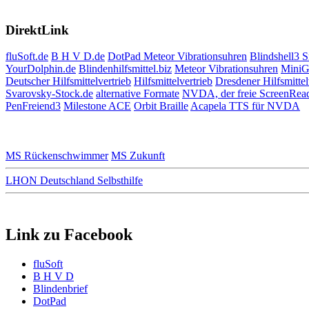
DirektLink
fluSoft.de
B H V D.de
DotPad
Meteor Vibrationsuhren
Blindshell3 
YourDolphin.de
Blindenhilfsmittel.biz
Meteor Vibrationsuhren
MiniG
Deutscher Hilfsmittelvertrieb
Hilfsmittelvertrieb
Dresdener Hilfsmittel
Svarovsky-Stock.de
alternative Formate
NVDA, der freie ScreenRea
PenFreiend3
Milestone ACE
Orbit Braille
Acapela TTS für NVDA
MS Rückenschwimmer
MS Zukunft
LHON Deutschland Selbsthilfe
Link zu Facebook
fluSoft
B H V D
Blindenbrief
DotPad