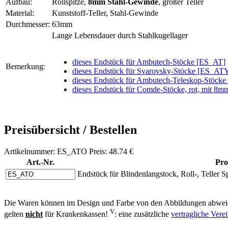
Aufbau:
Rollspitze,
8mm Stahl-Gewinde
, großer Teller
Material:
Kunststoff-Teller, Stahl-Gewinde
Durchmesser:
63mm
Lange Lebensdauer durch Stahlkugellager
dieses Endstück für Ambutech-Stöcke [ES_AT]
Bemerkung:
dieses Endstück für Svarovsky-Stöcke [ES_AT
dieses Endstück für Ambutech-Teleskop-Stöc
dieses Endstück für Comde-Stöcke, rot, mit 
Preisübersicht / Bestellen
Artikelnummer: ES_ATO Preis: 48.74 €
Art.-Nr.
Pro
Endstück für Blindenlangstock, Roll-, Teller
Die Waren können im Design und Farbe von den Abbildungen abweic
V
gelten
nicht
für Krankenkassen!
: eine zusätzliche
vertragliche Ver