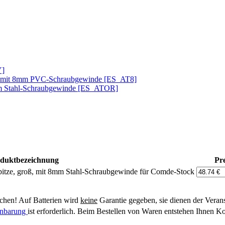
Y]
ke mit 8mm PVC-Schraubgewinde [ES_AT8]
8mm Stahl-Schraubgewinde [ES_ATOR]
duktbezeichnung
Pre
 Spitze, groß, mit 8mm Stahl-Schraubgewinde für Comde-Stock
hen! Auf Batterien wird
keine
Garantie gegeben, sie dienen der Veran
einbarung
ist erforderlich. Beim Bestellen von Waren entstehen Ihnen Ko