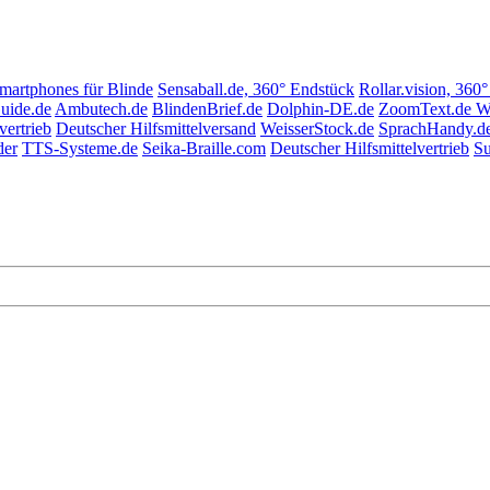
Smartphones für Blinde
Sensaball.de, 360° Endstück
Rollar.vision, 360
uide.de
Ambutech.de
BlindenBrief.de
Dolphin-DE.de
ZoomText.de W
vertrieb
Deutscher Hilfsmittelversand
WeisserStock.de
SprachHandy.d
der
TTS-Systeme.de
Seika-Braille.com
Deutscher Hilfsmittelvertrieb
Su